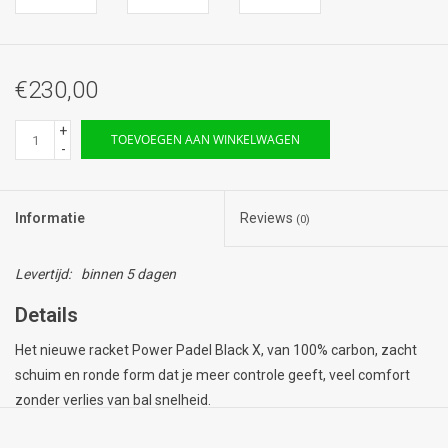
€230,00
+
TOEVOEGEN AAN WINKELWAGEN
-
Informatie
Reviews
(0)
Levertijd:
binnen 5 dagen
Details
Het nieuwe racket Power Padel Black X, van 100% carbon, zacht
schuim en ronde form dat je meer controle geeft, veel comfort
zonder verlies van bal snelheid.
Frame: 100% carbon fibre.