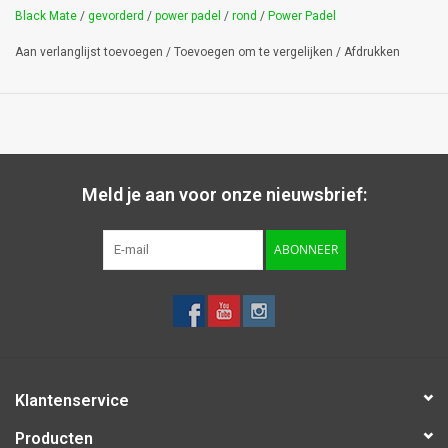
Oppervlak: 2 lagen fibreglass en 1 laag carbon fibre.
Black Mate
/
gevorderd
/
power padel
/
rond
/
Power Padel
Schuim: Eva soft (Power Padel).
Form: Rond.
Aan verlanglijst toevoegen
/
Toevoegen om te vergelijken
/
Afdrukken
Meld je aan voor onze nieuwsbrief:
ABONNEER
Klantenservice
Producten